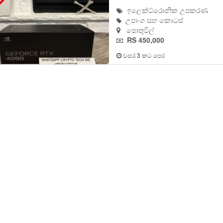
ඉලෙක්ට්රොනික උපකරණ
උපාංග සහ කොටස්
පොතුවිල්
RS 450,000
වසර 3 කට පෙර