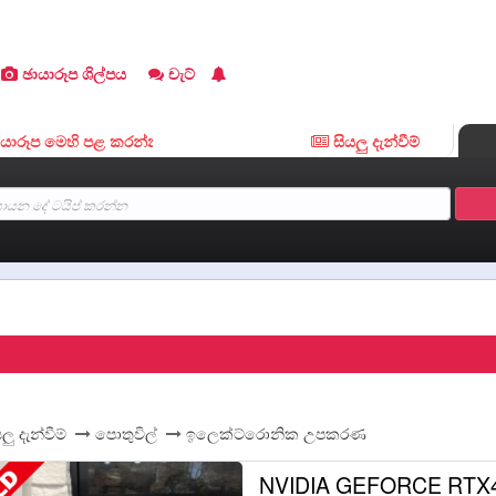
ඡායාරූප ශිල්පය
චැට්
ප මෙහි පළ කරන්න ...
සියලු දැන්වීම්
ලු දැන්වීම්
පොතුවිල්
ඉලෙක්ට්රොනික උපකරණ