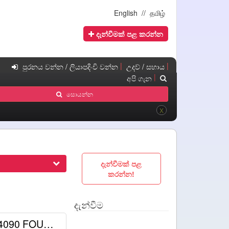
English
//
தமிழ்
දැන්වීමක් පළ කරන්න
|
|
පුරනය වන්න / ලියාපදිංචි වන්න
උදව් / සහාය
|
අපි ගැන
සොයන්න
X
දැන්වීමක් පළ
කරන්න!
දැන්වීම
NVIDIA GEFORCE RTX4090 FOUNDERS EDITION 24GB GRAPHICS CARD (NEW)