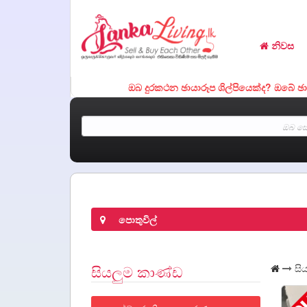
නිවස
ඔබ දුරකථන ඡායාරූප ශිල්පියෙක්ද? ඔබේ ඡායාරූ
පොතුවිල්
සියලුම කාණ්ඩ
සිය